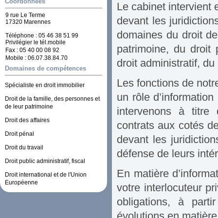
Coordonnées
Le cabinet intervient 
9 rue Le Terme
devant les juridicti
17320 Marennes
domaines du droit des
Téléphone :
05 46 38 51 99
Privilégier le tél.mobile
patrimoine, du droit 
Fax :
05 40 00 08 92
Mobile :
06.07.38.84.70
droit administratif, du
Domaines de compétences
Les fonctions de notre
Spécialiste en droit immobilier
un rôle d’information
Droit de la famille, des personnes et
de leur patrimoine
intervenons à titre
Droit des affaires
contrats aux cotés de
Droit pénal
devant les juridictio
Droit du travail
défense de leurs intér
Droit public administratif, fiscal
En matière d’informa
Droit international et de l'Union
Européenne
votre interlocuteur pr
obligations, à part
évolutions en matière 