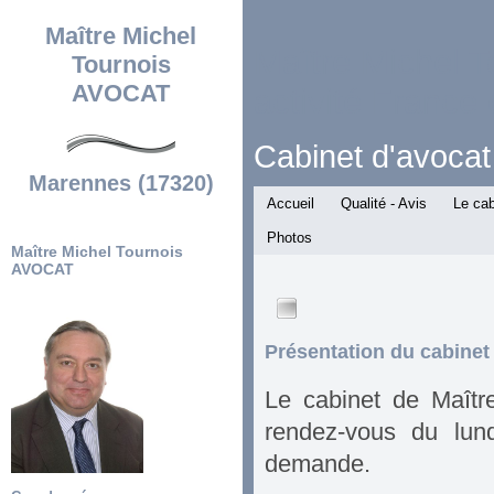
Maître Michel
Maître Michel T
Tournois
AVOCAT
activité France 
Cabinet d'avocat
Marennes (17320)
Accueil
Qualité - Avis
Le cab
France entière -
étranger
Photos
Maître Michel Tournois
AVOCAT
Présentation du cabinet
Le cabinet de Maîtr
rendez-vous du lun
demande.